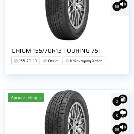
68
ORIUM 155/70R13 TOURING 75T
155-70-13
Orium
Καλοκαιρινή Χρήση
Άμεσα διαθέσιμο
D
C
68