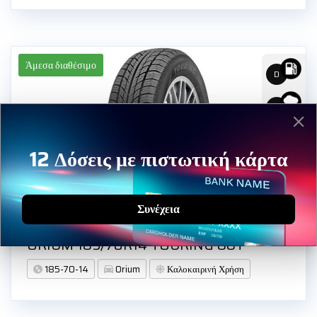
Άμεσα διαθέσιμο
D
C
68
12 Δόσεις με πιστωτική κάρτα
Συνέχεια
ORIUM 185/70R14 TOURING 88T
185-70-14
Orium
Καλοκαιρινή Χρήση