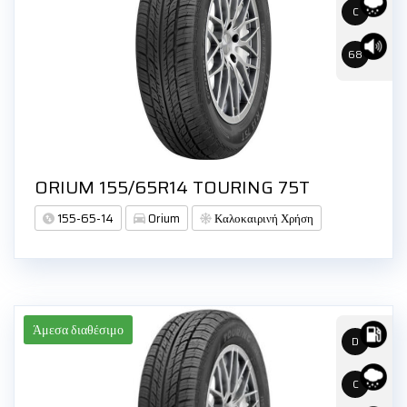
C
68
ORIUM 155/65R14 TOURING 75T
155-65-14
Orium
Καλοκαιρινή Χρήση
Άμεσα διαθέσιμο
D
C