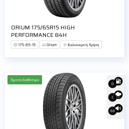
ORIUM 175/65R15 HIGH
PERFORMANCE 84H
175-65-15
Orium
Καλοκαιρινή Χρήση
Άμεσα διαθέσιμο
D
C
68