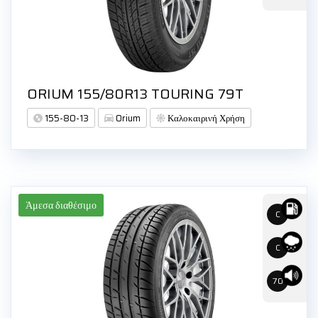
ORIUM 155/80R13 TOURING 79T
155-80-13
Orium
Καλοκαιρινή Χρήση
Άμεσα διαθέσιμο
C
C
70