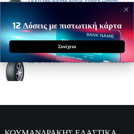
LEAO 185/65R15 NOVA-FORCE HP100
88H
12 Δόσεις με πιστωτική κάρτα
LEAO 175/65R14 NOVA-FORCE HP100 82H
Συνέχεια
LEAO 165/65R14 NOVA-FORCE HP100 79H
ΚΟΥΜΑΝΔΡΑΚΗΣ ΕΛΑΣΤΙΚΑ